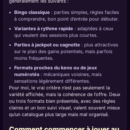
généralement les suivants :
Bingo classique
: parties simples, règles faciles
à comprendre, bon point d’entrée pour débuter.
Variantes à rythme rapide
: adaptées à ceux
qui veulent des sessions plus courtes.
Parties à jackpot ou cagnotte
: plus attractives
sur le plan des gains potentiels, mais parfois
moins fréquentes.
Formats proches du keno ou de jeux
numérotés
: mécaniques voisines, mais
sensations légèrement différentes.
Pour moi, le vrai critère n’est pas seulement la
variété affichée, mais la cohérence de l’offre. Deux
ou trois formats bien présentés, avec des règles
claires et un bon suivi visuel, valent souvent mieux
qu’un catalogue plus large mais mal organisé.
Comment commencer à jouer au