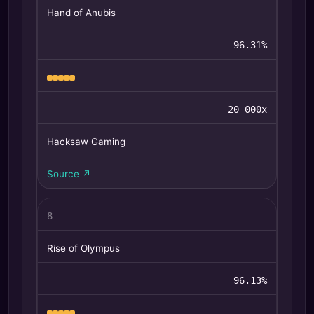
Hand of Anubis
96.31%
5/5
20 000x
Hacksaw Gaming
Source ↗
8
Rise of Olympus
96.13%