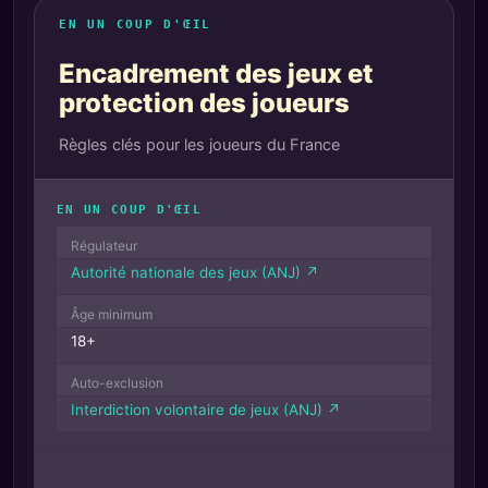
EN UN COUP D'ŒIL
Encadrement des jeux et
protection des joueurs
Règles clés pour les joueurs du France
EN UN COUP D'ŒIL
Régulateur
Autorité nationale des jeux (ANJ) ↗
Âge minimum
18+
Auto-exclusion
Interdiction volontaire de jeux (ANJ) ↗