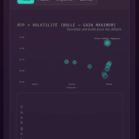
RTP × VOLATILITÉ (BULLE = GAIN MAXIMUM)
Survolez une bulle pour les détails
97.5%
White Rabbit Megaways
97.0%
96.7%
96.3%
95.8%
Faible
Moyenne
Élevée
volatilité →
C
o
n
fi
g
u
r