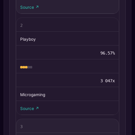
Source ↗
2
Playboy
96.57%
3/5
3 047x
Microgaming
Source ↗
3