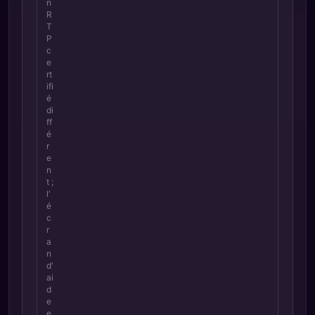
n
R
T
P
c
e
rt
ifi
é
di
ff
é
r
e
n
t ;
l'
é
c
r
a
n
d'
ai
d
e
e